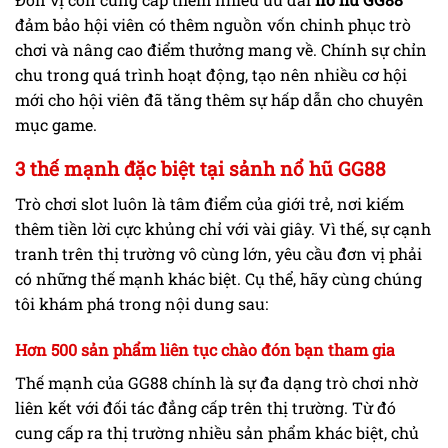
đảm bảo hội viên có thêm nguồn vốn chinh phục trò
chơi và nâng cao điểm thưởng mang về. Chính sự chỉn
chu trong quá trình hoạt động, tạo nên nhiều cơ hội
mới cho hội viên đã tăng thêm sự hấp dẫn cho chuyên
mục game.
3 thế mạnh đặc biệt tại sảnh nổ hũ GG88
Trò chơi slot luôn là tâm điểm của giới trẻ, nơi kiếm
thêm tiền lời cực khủng chỉ với vài giây. Vì thế, sự cạnh
tranh trên thị trường vô cùng lớn, yêu cầu đơn vị phải
có những thế mạnh khác biệt. Cụ thể, hãy cùng chúng
tôi khám phá trong nội dung sau:
Hơn 500 sản phẩm liên tục chào đón bạn tham gia
Thế mạnh của GG88 chính là sự đa dạng trò chơi nhờ
liên kết với đối tác đẳng cấp trên thị trường. Từ đó
cung cấp ra thị trường nhiều sản phẩm khác biệt, chủ