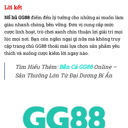
Lời kết
Nổ hũ GG88
điểm đến lý tưởng cho những ai muốn làm
giàu nhanh chóng, bền vững. Đơn vị cung cấp mức
cược linh hoạt, trò chơi xanh chín thuận lợi giải trí mọi
lúc mọi nơi. Bạn còn ngần ngại gì nữa mà không truy
cập trang chủ GG88 thoải mái lựa chọn sản phẩm yêu
thích và xuống cược kiếm lời ngay nào.
Tìm Hiểu Thêm:
Bắn Cá GG88
Online –
Săn Thưởng Lớn Từ Đại Dương Bí Ẩn