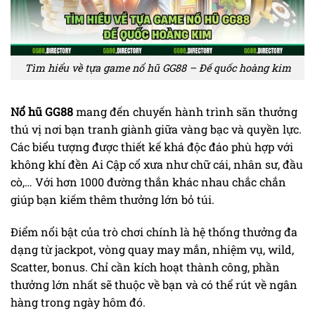
Tìm hiểu về tựa game nổ hũ GG88 – Đế quốc hoàng kim
Nổ hũ GG88
mang đến chuyến hành trình săn thưởng
thú vị nơi bạn tranh giành giữa vàng bạc và quyền lực.
Các biểu tượng được thiết kế khá độc đáo phù hợp với
không khí đền Ai Cập cổ xưa như chữ cái, nhân sư, đầu
cò,… Với hơn 1000 đường thắn khác nhau chắc chắn
giúp bạn kiếm thêm thưởng lớn bỏ túi.
Điểm nổi bật của trò chơi chính là hệ thống thưởng đa
dạng từ jackpot, vòng quay may mắn, nhiệm vụ, wild,
Scatter, bonus. Chỉ cần kích hoạt thành công, phần
thưởng lớn nhất sẽ thuộc về bạn và có thể rút về ngân
hàng trong ngày hôm đó.