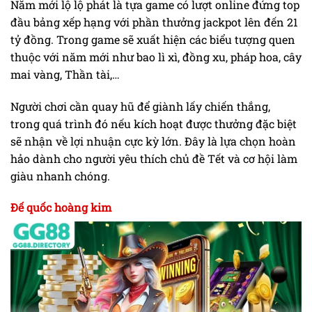
Năm mới lộ lộ phát là tựa game có lượt online đứng top
đầu bảng xếp hạng với phần thưởng jackpot lên đến 21
tỷ đồng. Trong game sẽ xuất hiện các biểu tượng quen
thuộc với năm mới như bao lì xì, đồng xu, pháp hoa, cây
mai vàng, Thần tài,…
Người chơi cần quay hũ để giành lấy chiến thắng,
trong quá trình đó nếu kích hoạt được thưởng đặc biệt
sẽ nhận về lợi nhuận cực kỳ lớn. Đây là lựa chọn hoàn
hảo dành cho người yêu thích chủ đề Tết và cơ hội làm
giàu nhanh chóng.
Đế quốc hoàng kim