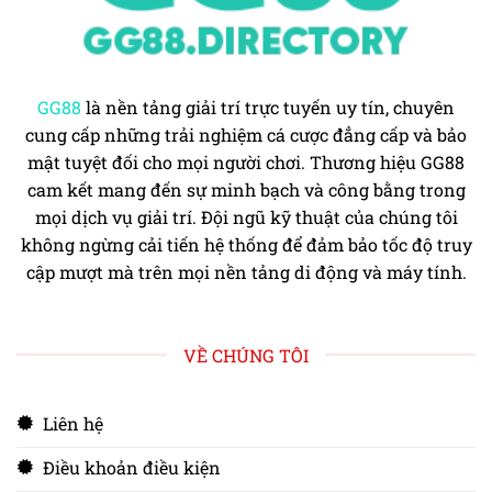
GG88
là nền tảng giải trí trực tuyến uy tín, chuyên
cung cấp những trải nghiệm cá cược đẳng cấp và bảo
mật tuyệt đối cho mọi người chơi. Thương hiệu GG88
cam kết mang đến sự minh bạch và công bằng trong
mọi dịch vụ giải trí. Đội ngũ kỹ thuật của chúng tôi
không ngừng cải tiến hệ thống để đảm bảo tốc độ truy
cập mượt mà trên mọi nền tảng di động và máy tính.
VỀ CHÚNG TÔI
Liên hệ
Điều khoản điều kiện