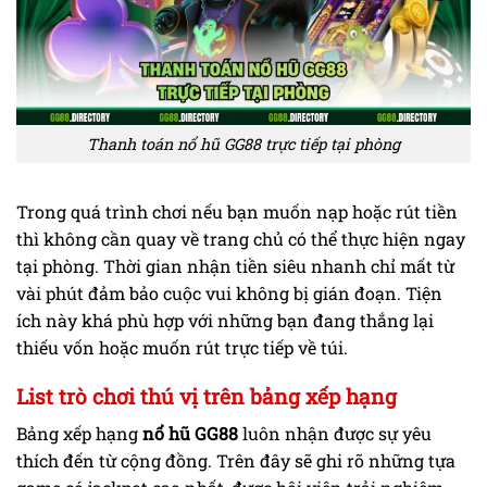
Thanh toán nổ hũ GG88 trực tiếp tại phòng
Trong quá trình chơi nếu bạn muốn nạp hoặc rút tiền
thì không cần quay về trang chủ có thể thực hiện ngay
tại phòng. Thời gian nhận tiền siêu nhanh chỉ mất từ
vài phút đảm bảo cuộc vui không bị gián đoạn. Tiện
ích này khá phù hợp với những bạn đang thắng lại
thiếu vốn hoặc muốn rút trực tiếp về túi.
List trò chơi thú vị trên bảng xếp hạng
Bảng xếp hạng
nổ hũ GG88
luôn nhận được sự yêu
thích đến từ cộng đồng. Trên đây sẽ ghi rõ những tựa