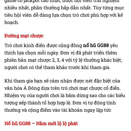
game có jackpot cao nhất, được hội viên trải nghiệm
nhiều nhất, phần thưởng hấp dẫn nhất. Tùy từng mục
tiêu hội viên dễ dàng lựa chọn trò chơi phù hợp với kế
hoạch.
Đường mạt chược
Trò chơi kinh điển được cộng đồng
nổ hũ GG88
yêu
thích lựa chọn mỗi ngày. Đơn vị đã phát triển thêm
phiên bản mạt chược 2, 3, 4 với tỷ lệ thưởng khác biệt,
người chơi có thể tham khảo trước khi tham gia.
Khi tham gia bạn sẽ cảm nhận được nét đặc biệt của
văn hóa Á Đông dựa trên trò chơi mạt chược cổ điển.
Nhiệm vụ của người chơi là bấm dừng sao cho các biểu
tượng xếp thành tổ hợp hợp lệ. Đơn vị tự động tính
thưởng và cộng điểm vào tài khoản ngay lập tức
Nổ hũ GG88 – Năm mới lộ lộ phát