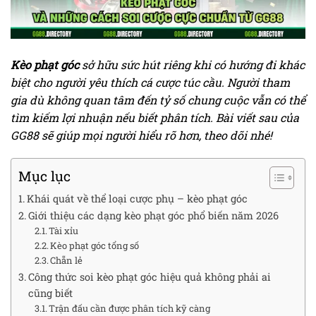
Kèo phạt góc
sở hữu sức hút riêng khi có hướng đi khác
biệt cho người yêu thích cá cược túc cầu. Người tham
gia dù không quan tâm đến tỷ số chung cuộc vẫn có thể
tìm kiếm lợi nhuận nếu biết phân tích. Bài viết sau của
GG88 sẽ giúp mọi người hiểu rõ hơn, theo dõi nhé!
Mục lục
Khái quát về thể loại cược phụ – kèo phạt góc
Giới thiệu các dạng kèo phạt góc phổ biến năm 2026
Tài xỉu
Kèo phạt góc tổng số
Chẵn lẻ
Công thức soi kèo phạt góc hiệu quả không phải ai
cũng biết
Trận đấu cần được phân tích kỹ càng