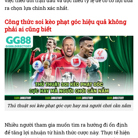
việc theo dõi trận đấu và đọc hiểu tỷ lệ để có cơ hội đưa
ra chọn lựa chính xác nhất.
Công thức soi kèo phạt góc hiệu quả không
phải ai cũng biết
Thủ thuật soi kèo phạt góc cực hay mà người chơi cần nắm
Nhiều người tham gia muốn tìm ra hướng đi ổn định
để tăng lợi nhuận từ hình thức cược này. Thực tế hiện