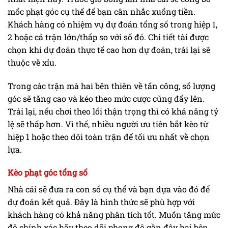
mốc phạt góc cụ thể để bạn cân nhắc xuống tiền.
Khách hàng có nhiệm vụ dự đoán tổng số trong hiệp 1,
2 hoặc cả trận lớn/thấp so với số đó. Chi tiết tài được
chọn khi dự đoán thực tế cao hơn dự đoán, trái lại sẽ
thuộc về xỉu.
Trong các trận mà hai bên thiên về tấn công, số lượng
góc sẽ tăng cao và kéo theo mức cược cũng đẩy lên.
Trái lại, nếu chơi theo lối thận trọng thì có khả năng tỷ
lệ sẽ thấp hơn. Vì thế, nhiều người ưu tiên bắt kèo từ
hiệp 1 hoặc theo dõi toàn trận để tối ưu nhất về chọn
lựa.
Kèo phạt góc tổng số
Nhà cái sẽ đưa ra con số cụ thể và bạn dựa vào đó để
dự đoán kết quả. Đây là hình thức sẽ phù hợp với
khách hàng có khả năng phân tích tốt. Muốn tăng mức
độ chính xác hãy theo dõi phong độ gần đây hai bên,