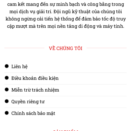
cam kết mang đến sự minh bạch và công bằng trong
mọi dịch vụ giải trí. Đội ngũ kỹ thuật của chúng tôi
không ngừng cải tiến hệ thống để đảm bảo tốc độ truy
cập mượt mà trên mọi nền tảng di động và máy tính.
VỀ CHÚNG TÔI
Liên hệ
Điều khoản điều kiện
Miễn trừ trách nhiệm
Quyền riêng tư
Chính sách bảo mật