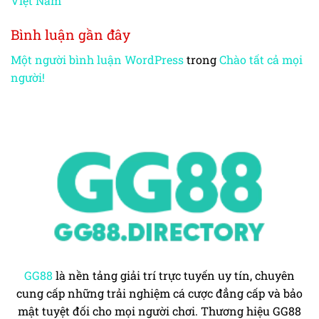
Việt Nam
Bình luận gần đây
Một người bình luận WordPress
trong
Chào tất cả mọi
người!
GG88
là nền tảng giải trí trực tuyến uy tín, chuyên
cung cấp những trải nghiệm cá cược đẳng cấp và bảo
mật tuyệt đối cho mọi người chơi. Thương hiệu GG88