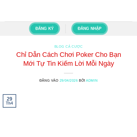
Bỏ
qua
nội
dung
ĐĂNG KÝ
ĐĂNG NHẬP
BLOG CÁ CƯỢC
Chỉ Dẫn Cách Chơi Poker Cho Bạn
Mới Tự Tin Kiếm Lời Mỗi Ngày
ĐĂNG VÀO
29/04/2026
BỞI
ADMIN
29
Th4