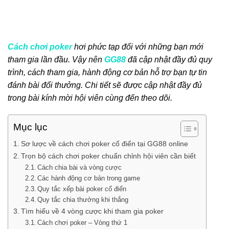
Cách chơi poker
hơi phức tạp đối với những bạn mới
tham gia lần đầu. Vậy nên
GG88
đã cập nhật đầy đủ quy
trình, cách tham gia, hành động cơ bản hỗ trợ bạn tự tin
đánh bài đổi thưởng. Chi tiết sẽ được cập nhật đầy đủ
trong bài kính mời hội viên cùng đến theo dõi.
Mục lục
Sơ lược về cách chơi poker cổ điển tại GG88 online
Trọn bộ cách chơi poker chuẩn chỉnh hội viên cần biết
Cách chia bài và vòng cược
Các hành động cơ bản trong game
Quy tắc xếp bài poker cổ điển
Quy tắc chia thưởng khi thắng
Tìm hiểu về 4 vòng cược khi tham gia poker
Cách chơi poker – Vòng thứ 1